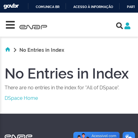
COMUNICA BR
ACESSO À INFORMAÇÃO
PARTI
Skip navigation
IR
PARA
O
CONTEÚDO
No Entries in Index
No Entries in Index
There are no entries in the index for "All of DSpace".
DSpace Home
NAS REDES