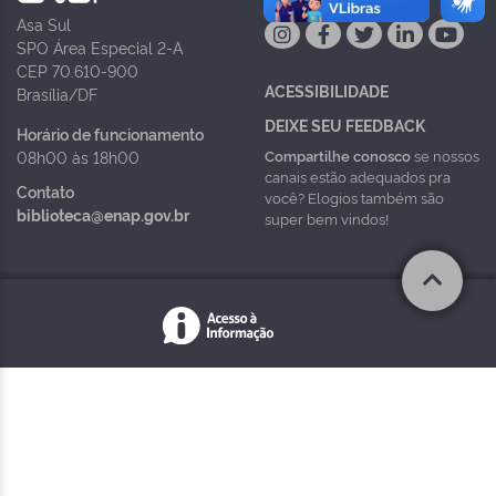
Asa Sul
SPO Área Especial 2-A
CEP 70.610-900
ACESSIBILIDADE
Brasília/DF
DEIXE SEU FEEDBACK
Horário de funcionamento
Compartilhe conosco
se nossos
08h00 às 18h00
canais estão adequados pra
Contato
você? Elogios também são
biblioteca@enap.gov.br
super bem vindos!