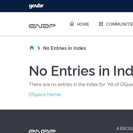
Skip navigation
HOME
COMMUNITI
No Entries in Index
No Entries in In
There are no entries in the index for "All of DSpa
DSpace Home
A ESCO