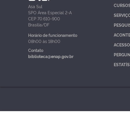
CURSO
Asa Sul
SPO Área Especial 2-A
SERVIÇ
CEP 70.610-900
Brasília/DF
PESQUI
ACONT
Horário de funcionamento
08h00 às 18h00
ACESSO
Contato
PERGUN
biblioteca@enap.gov.br
ESTATÍS