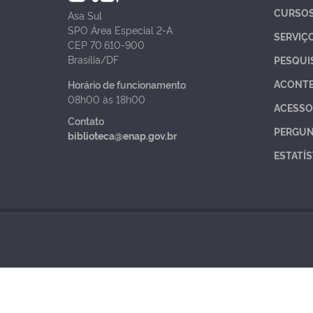
CURSO
Asa Sul
SPO Área Especial 2-A
SERVIÇ
CEP 70.610-900
Brasília/DF
PESQUI
ACONT
Horário de funcionamento
08h00 às 18h00
ACESSO
Contato
PERGUN
biblioteca@enap.gov.br
ESTATÍS