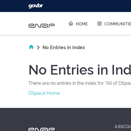
Skip navigation
HOME
COMMUNITI
No Entries in Index
No Entries in In
There are no entries in the index for "All of DSpa
DSpace Home
A ESCO