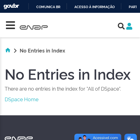
COMUNICA BR
ACESSO À INFORMAÇÃO
PARTI
Skip navigation
IR
PARA
O
CONTEÚDO
No Entries in Index
No Entries in Index
There are no entries in the index for "All of DSpace".
DSpace Home
NAS REDES