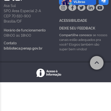
Asa Sul
SPO Área Especial 2-A
CEP 70.610-900
ACESSIBILIDADE
Brasília/DF
DEIXE SEU FEEDBACK
Horário de funcionamento
Compartilhe conosco
se nossos
08h00 às 18h00
canais estão adequados pra
Contato
você? Elogios também são
biblioteca@enap.gov.br
super bem vindos!