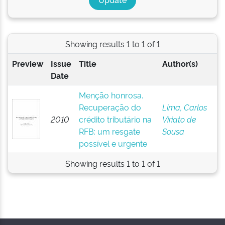
Showing results 1 to 1 of 1
Preview
Issue
Title
Author(s)
Date
Menção honrosa.
Recuperação do
Lima, Carlos
2010
crédito tributário na
Viriato de
RFB: um resgate
Sousa
possível e urgente
Showing results 1 to 1 of 1