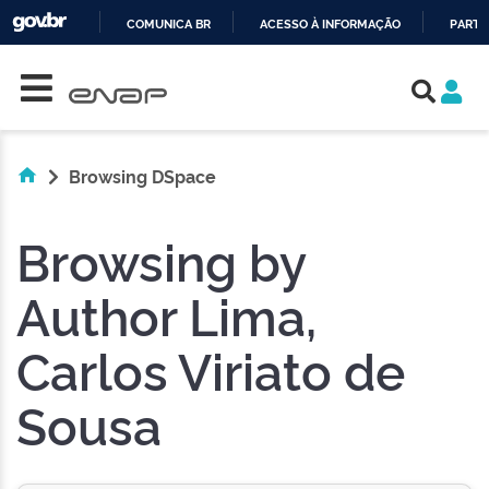
COMUNICA BR
ACESSO À INFORMAÇÃO
PARTI
Skip navigation
IR
PARA
O
CONTEÚDO
Browsing DSpace
Browsing by
Author Lima,
Carlos Viriato de
Sousa