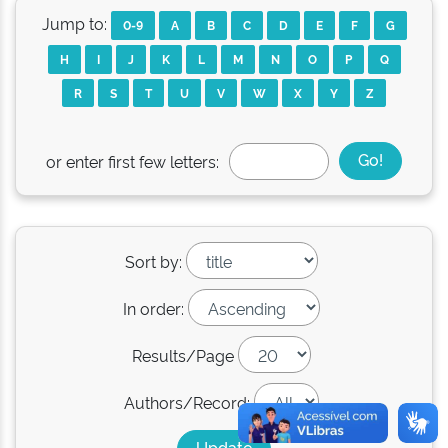
Jump to:
0-9
A
B
C
D
E
F
G
H
I
J
K
L
M
N
O
P
Q
R
S
T
U
V
W
X
Y
Z
or enter first few letters:
Sort by:
In order:
Results/Page
Authors/Record: