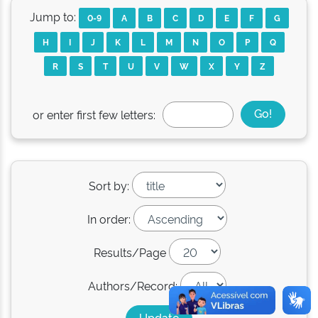
Jump to:
0-9
A
B
C
D
E
F
G
H
I
J
K
L
M
N
O
P
Q
R
S
T
U
V
W
X
Y
Z
or enter first few letters:
Sort by:
In order:
Results/Page
Authors/Record: