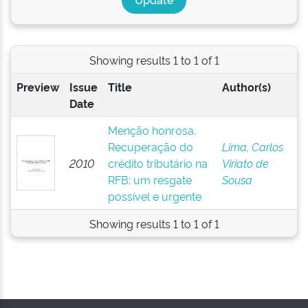
Showing results 1 to 1 of 1
Preview
Issue
Title
Author(s)
Date
Menção honrosa.
Recuperação do
Lima, Carlos
2010
crédito tributário na
Viriato de
RFB: um resgate
Sousa
possível e urgente
Showing results 1 to 1 of 1