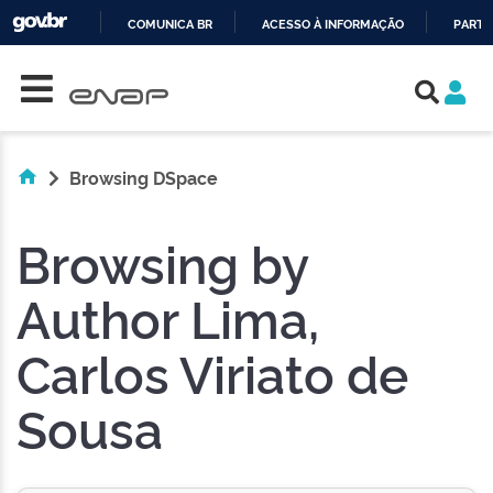
COMUNICA BR
ACESSO À INFORMAÇÃO
PARTI
Skip navigation
IR
PARA
O
CONTEÚDO
Browsing DSpace
Browsing by
Author Lima,
Carlos Viriato de
Sousa