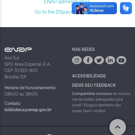
ENAP administrators.
Go to the DSpace home page
NAS REDES
Asa Sul
SPO Área Especial 2-A
CEP 70.610-900
ACESSIBILIDADE
Brasília/DF
DEIXE SEU FEEDBACK
Horário de funcionamento
Compartilhe conosco
se nossos
08h00 às 18h00
canais estão adequados pra
Contato
você? Elogios também são
biblioteca@enap.gov.br
super bem vindos!