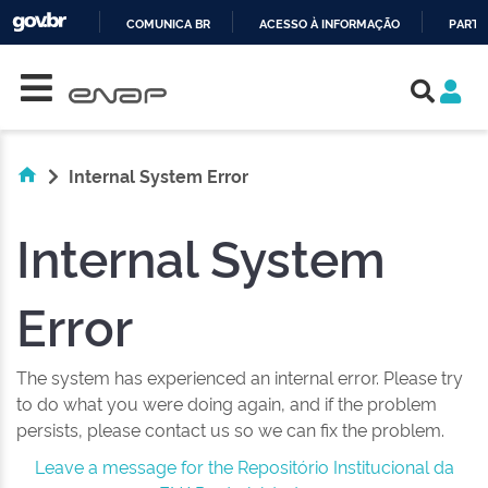
COMUNICA BR
ACESSO À INFORMAÇÃO
PARTI
Skip navigation
IR
PARA
O
CONTEÚDO
Internal System Error
Internal System
Error
The system has experienced an internal error. Please try
to do what you were doing again, and if the problem
persists, please contact us so we can fix the problem.
Leave a message for the Repositório Institucional da