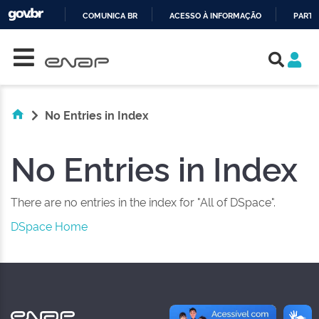
COMUNICA BR
ACESSO À INFORMAÇÃO
PARTI
Skip navigation
IR
PARA
O
CONTEÚDO
No Entries in Index
No Entries in Index
There are no entries in the index for "All of DSpace".
DSpace Home
NAS REDES