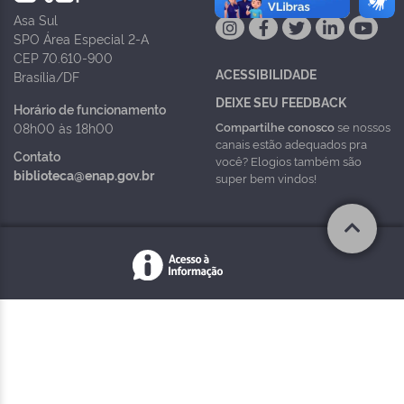
Asa Sul
SPO Área Especial 2-A
CEP 70.610-900
ACESSIBILIDADE
Brasília/DF
DEIXE SEU FEEDBACK
Horário de funcionamento
Compartilhe conosco
se nossos
08h00 às 18h00
canais estão adequados pra
Contato
você? Elogios também são
biblioteca@enap.gov.br
super bem vindos!