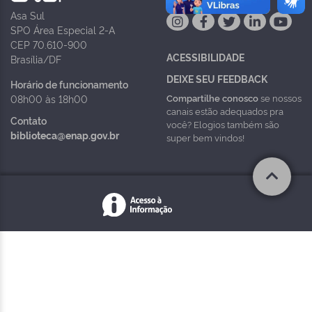
Asa Sul
SPO Área Especial 2-A
CEP 70.610-900
ACESSIBILIDADE
Brasília/DF
DEIXE SEU FEEDBACK
Horário de funcionamento
Compartilhe conosco
se nossos
08h00 às 18h00
canais estão adequados pra
Contato
você? Elogios também são
biblioteca@enap.gov.br
super bem vindos!