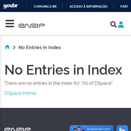
COMUNICA BR
ACESSO À INFORMAÇÃO
PARTI
Skip navigation
IR
PARA
O
CONTEÚDO
No Entries in Index
No Entries in Index
There are no entries in the index for "All of DSpace".
DSpace Home
NAS REDES