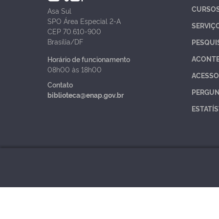
CURSO
Asa Sul
SPO Área Especial 2-A
SERVIÇ
CEP 70.610-900
Brasília/DF
PESQUI
ACONT
Horário de funcionamento
08h00 às 18h00
ACESSO
Contato
PERGUN
biblioteca@enap.gov.br
ESTATÍS