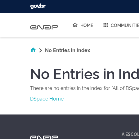
Skip navigation
HOME
COMMUNITI
No Entries in Index
No Entries in In
There are no entries in the index for "All of DSpa
DSpace Home
A ESCO