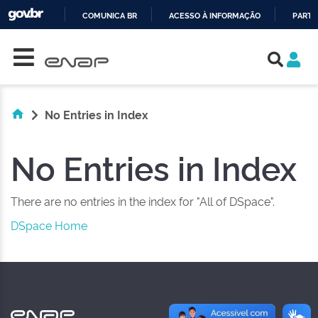
COMUNICA BR
ACESSO À INFORMAÇÃO
PARTI
Skip navigation
IR
PARA
O
CONTEÚDO
No Entries in Index
No Entries in Index
There are no entries in the index for "All of DSpace".
DSpace Home
NAS REDES