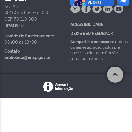
Asa Sul
SPO Área Especial 2-A
CEP 70.610-900
ACESSIBILIDADE
Brasília/DF
DEIXE SEU FEEDBACK
Horário de funcionamento
Compartilhe conosco
se nossos
08h00 às 18h00
canais estão adequados pra
Contato
você? Elogios também são
biblioteca@enap.gov.br
super bem vindos!