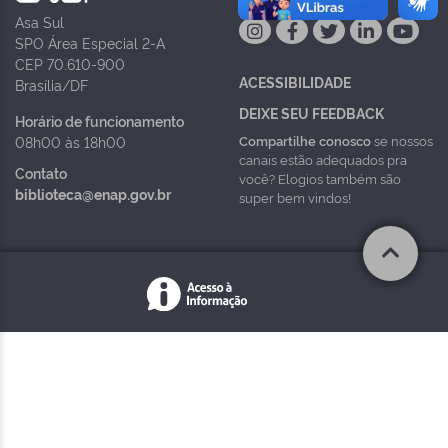
Asa Sul
SPO Área Especial 2-A
CEP 70.610-900
ACESSIBILIDADE
Brasília/DF
DEIXE SEU FEEDBACK
Horário de funcionamento
Compartilhe conosco
se nossos
08h00 às 18h00
canais estão adequados pra
Contato
você? Elogios também são
biblioteca@enap.gov.br
super bem vindos!