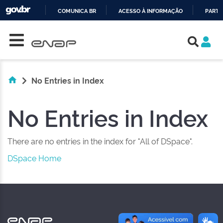
COMUNICA BR
ACESSO À INFORMAÇÃO
PARTI
Skip navigation
IR
PARA
O
CONTEÚDO
No Entries in Index
No Entries in Index
There are no entries in the index for "All of DSpace".
DSpace Home
NAS REDES