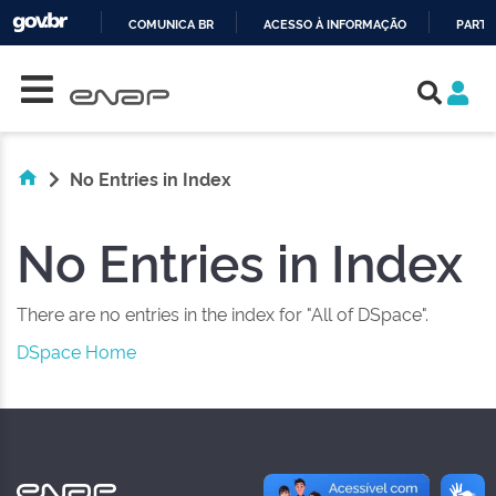
COMUNICA BR
ACESSO À INFORMAÇÃO
PARTI
Skip navigation
IR
PARA
O
CONTEÚDO
No Entries in Index
No Entries in Index
There are no entries in the index for "All of DSpace".
DSpace Home
NAS REDES