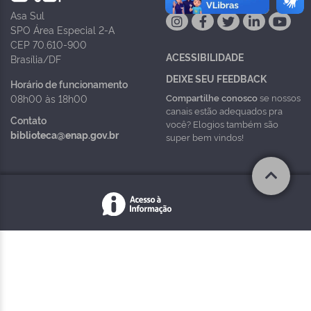
Asa Sul
SPO Área Especial 2-A
CEP 70.610-900
ACESSIBILIDADE
Brasília/DF
DEIXE SEU FEEDBACK
Horário de funcionamento
Compartilhe conosco
se nossos
08h00 às 18h00
canais estão adequados pra
Contato
você? Elogios também são
biblioteca@enap.gov.br
super bem vindos!