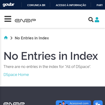
COMUNICA BR
ACESSO À INFORMAÇÃO
PARTI
Skip navigation
IR
PARA
O
CONTEÚDO
No Entries in Index
No Entries in Index
There are no entries in the index for "All of DSpace".
DSpace Home
NAS REDES