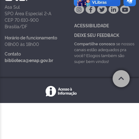
Asa Sul
SPO Área Especial 2-A
CEP 70.610-900
ACESSIBILIDADE
Brasília/DF
DEIXE SEU FEEDBACK
Horário de funcionamento
Compartilhe conosco
se nossos
08h00 às 18h00
canais estão adequados pra
Contato
você? Elogios também são
biblioteca@enap.gov.br
super bem vindos!