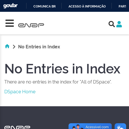
COMUNICA BR
ACESSO À INFORMAÇÃO
PARTI
Skip navigation
IR
PARA
O
CONTEÚDO
No Entries in Index
No Entries in Index
There are no entries in the index for "All of DSpace".
DSpace Home
NAS REDES