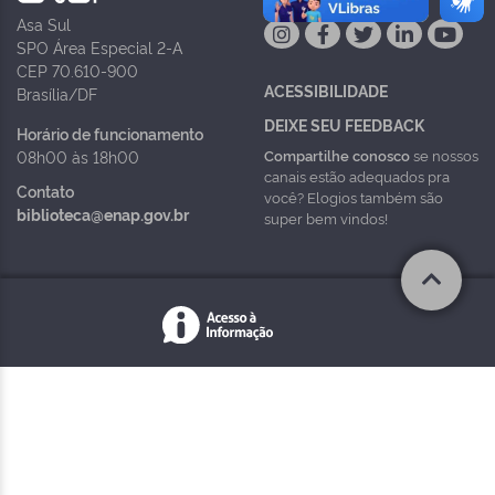
Asa Sul
SPO Área Especial 2-A
CEP 70.610-900
ACESSIBILIDADE
Brasília/DF
DEIXE SEU FEEDBACK
Horário de funcionamento
Compartilhe conosco
se nossos
08h00 às 18h00
canais estão adequados pra
Contato
você? Elogios também são
biblioteca@enap.gov.br
super bem vindos!