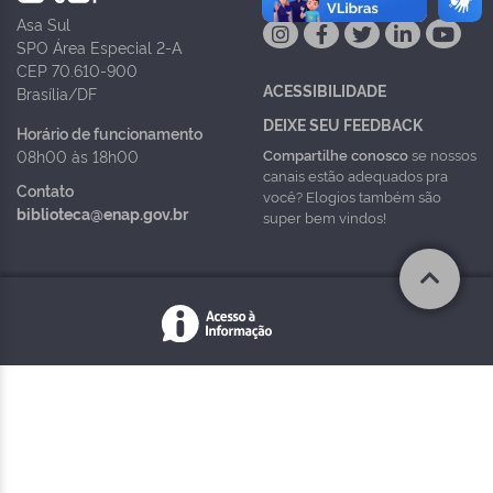
Asa Sul
SPO Área Especial 2-A
CEP 70.610-900
ACESSIBILIDADE
Brasília/DF
DEIXE SEU FEEDBACK
Horário de funcionamento
Compartilhe conosco
se nossos
08h00 às 18h00
canais estão adequados pra
Contato
você? Elogios também são
biblioteca@enap.gov.br
super bem vindos!