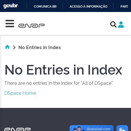
COMUNICA BR
ACESSO À INFORMAÇÃO
PARTI
Skip navigation
IR
PARA
O
CONTEÚDO
No Entries in Index
No Entries in Index
There are no entries in the index for "All of DSpace".
DSpace Home
NAS REDES