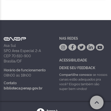
NAS REDES
Asa Sul
SPO Área Especial 2-A
CEP 70.610-900
ACESSIBILIDADE
Brasília/DF
DEIXE SEU FEEDBACK
Horário de funcionamento
Compartilhe conosco
se nossos
08h00 às 18h00
canais estão adequados pra
Contato
você? Elogios também são
biblioteca@enap.gov.br
super bem vindos!