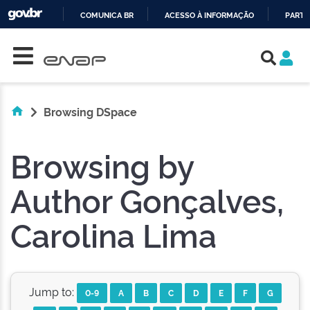
COMUNICA BR
ACESSO À INFORMAÇÃO
PARTI
Skip navigation
IR
PARA
O
CONTEÚDO
Browsing DSpace
Browsing by
Author Gonçalves,
Carolina Lima
Jump to:
0-9
A
B
C
D
E
F
G