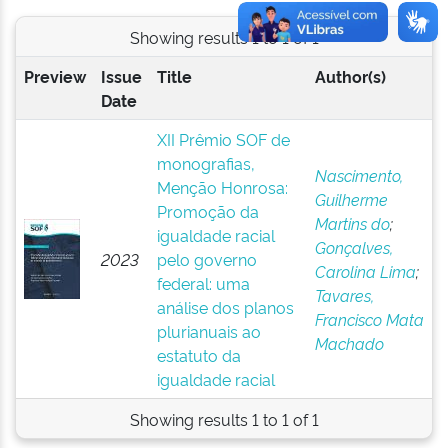
Showing results 1 to 1 of 1
Preview
Issue
Title
Author(s)
Date
XII Prêmio SOF de
monografias,
Nascimento,
Menção Honrosa:
Guilherme
Promoção da
Martins do
;
igualdade racial
Gonçalves,
2023
pelo governo
Carolina Lima
;
federal: uma
Tavares,
análise dos planos
Francisco Mata
plurianuais ao
Machado
estatuto da
igualdade racial
Showing results 1 to 1 of 1