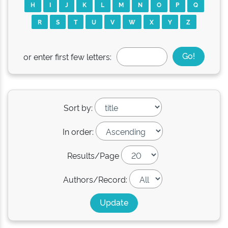
H
I
J
K
L
M
N
O
P
Q
R
S
T
U
V
W
X
Y
Z
or enter first few letters:
Sort by:
In order:
Results/Page
Authors/Record: