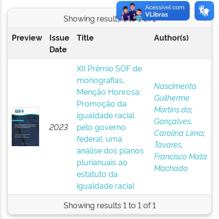
Showing results 1 to 1 of 1
Preview
Issue
Title
Author(s)
Date
XII Prêmio SOF de
monografias,
Nascimento,
Menção Honrosa:
Guilherme
Promoção da
Martins do
;
igualdade racial
Gonçalves,
2023
pelo governo
Carolina Lima
;
federal: uma
Tavares,
análise dos planos
Francisco Mata
plurianuais ao
Machado
estatuto da
igualdade racial
Showing results 1 to 1 of 1