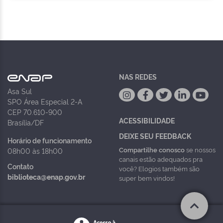
NAS REDES
Asa Sul
SPO Área Especial 2-A
CEP 70.610-900
ACESSIBILIDADE
Brasília/DF
DEIXE SEU FEEDBACK
Horário de funcionamento
Compartilhe conosco
se nossos
08h00 às 18h00
canais estão adequados pra
Contato
você? Elogios também são
biblioteca@enap.gov.br
super bem vindos!