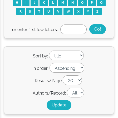
H
I
J
K
L
M
N
O
P
Q
R
S
T
U
V
W
X
Y
Z
or enter first few letters:
Sort by:
In order:
Results/Page
Authors/Record: