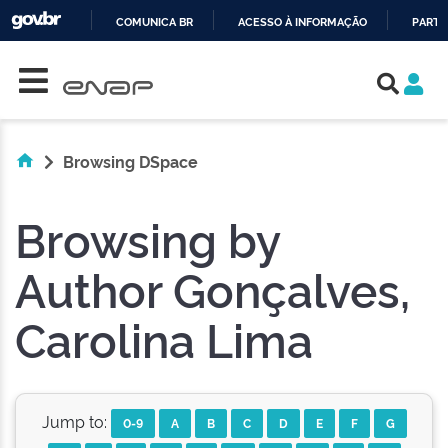
COMUNICA BR
ACESSO À INFORMAÇÃO
PARTI
Skip navigation
IR
PARA
O
CONTEÚDO
Browsing DSpace
Browsing by
Author Gonçalves,
Carolina Lima
Jump to:
0-9
A
B
C
D
E
F
G