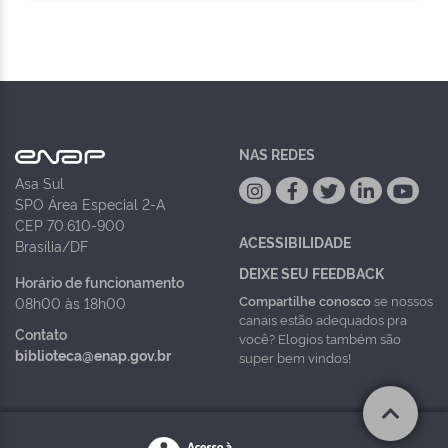
NAS REDES
Asa Sul
SPO Área Especial 2-A
CEP 70.610-900
ACESSIBILIDADE
Brasília/DF
DEIXE SEU FEEDBACK
Horário de funcionamento
Compartilhe conosco
se nossos
08h00 às 18h00
canais estão adequados pra
Contato
você? Elogios também são
biblioteca@enap.gov.br
super bem vindos!