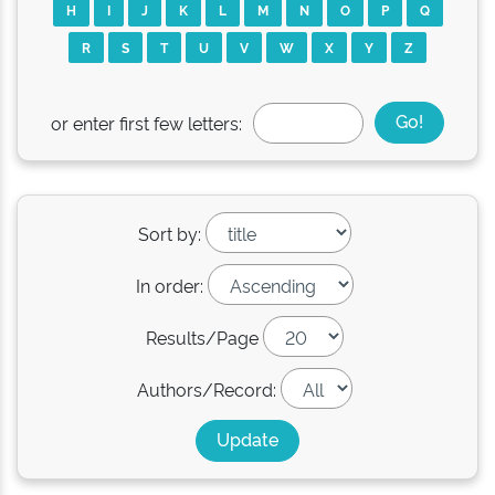
H
I
J
K
L
M
N
O
P
Q
R
S
T
U
V
W
X
Y
Z
or enter first few letters:
Sort by:
In order:
Results/Page
Authors/Record: