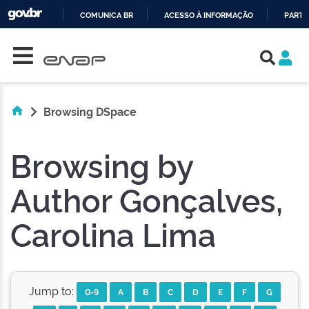
COMUNICA BR
ACESSO À INFORMAÇÃO
PARTI
Skip navigation
IR
PARA
O
CONTEÚDO
Browsing DSpace
Browsing by
Author Gonçalves,
Carolina Lima
Jump to:
0-9
A
B
C
D
E
F
G