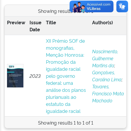
Showing results 1 to 1 of 1
Preview
Issue
Title
Author(s)
Date
XII Prêmio SOF de
monografias,
Nascimento,
Menção Honrosa:
Guilherme
Promoção da
Martins do
;
igualdade racial
Gonçalves,
2023
pelo governo
Carolina Lima
;
federal: uma
Tavares,
análise dos planos
Francisco Mata
plurianuais ao
Machado
estatuto da
igualdade racial
Showing results 1 to 1 of 1