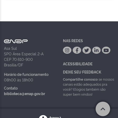
NAS REDES
Asa Sul
SPO Área Especial 2-A
CEP 70.610-900
ACESSIBILIDADE
Brasília/DF
DEIXE SEU FEEDBACK
Horário de funcionamento
Compartilhe conosco
se nossos
08h00 às 18h00
canais estão adequados pra
Contato
você? Elogios também são
biblioteca@enap.gov.br
super bem vindos!