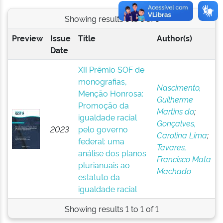
Showing results 1 to 1 of 1
Preview
Issue
Title
Author(s)
Date
XII Prêmio SOF de
monografias,
Nascimento,
Menção Honrosa:
Guilherme
Promoção da
Martins do
;
igualdade racial
Gonçalves,
2023
pelo governo
Carolina Lima
;
federal: uma
Tavares,
análise dos planos
Francisco Mata
plurianuais ao
Machado
estatuto da
igualdade racial
Showing results 1 to 1 of 1