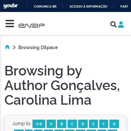
COMUNICA BR
ACESSO À INFORMAÇÃO
PARTI
Skip navigation
IR
PARA
O
CONTEÚDO
Browsing DSpace
Browsing by
Author Gonçalves,
Carolina Lima
Jump to:
0-9
A
B
C
D
E
F
G