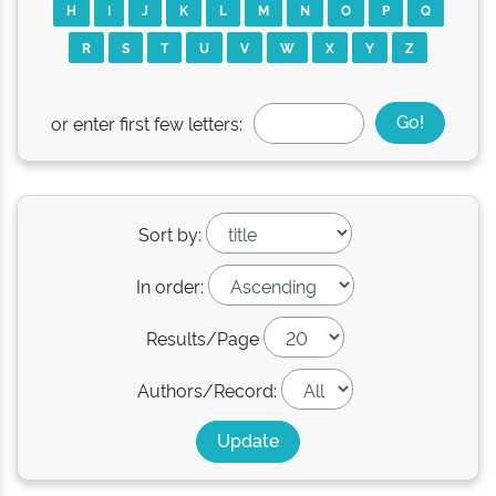
H
I
J
K
L
M
N
O
P
Q
R
S
T
U
V
W
X
Y
Z
or enter first few letters:
Sort by:
In order:
Results/Page
Authors/Record: