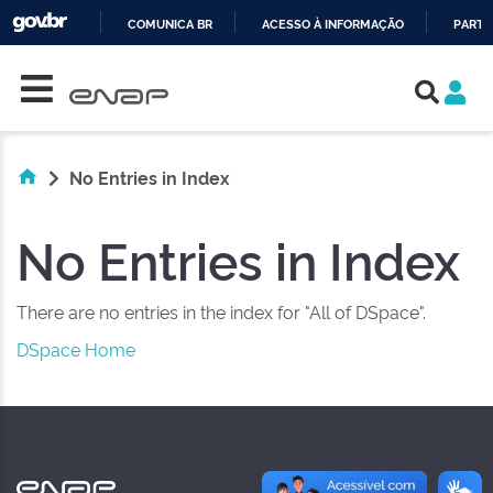
COMUNICA BR
ACESSO À INFORMAÇÃO
PARTI
Skip navigation
IR
PARA
O
CONTEÚDO
No Entries in Index
No Entries in Index
There are no entries in the index for "All of DSpace".
DSpace Home
NAS REDES