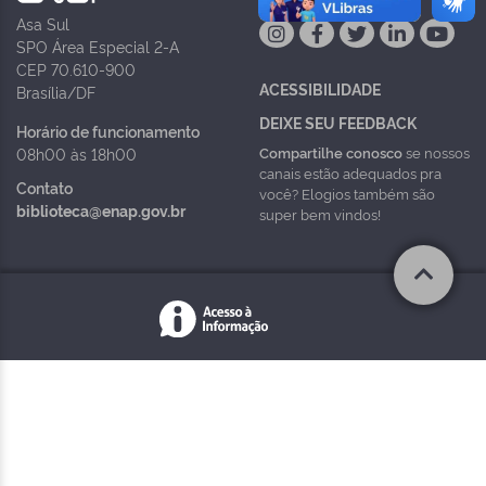
Asa Sul
SPO Área Especial 2-A
CEP 70.610-900
ACESSIBILIDADE
Brasília/DF
DEIXE SEU FEEDBACK
Horário de funcionamento
Compartilhe conosco
se nossos
08h00 às 18h00
canais estão adequados pra
Contato
você? Elogios também são
biblioteca@enap.gov.br
super bem vindos!