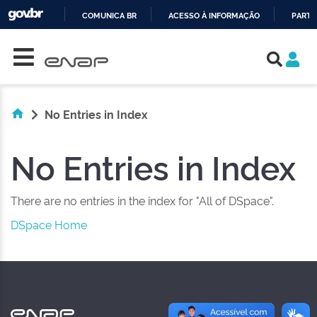
COMUNICA BR
ACESSO À INFORMAÇÃO
PARTI
Skip navigation
IR
PARA
O
CONTEÚDO
No Entries in Index
No Entries in Index
There are no entries in the index for "All of DSpace".
DSpace Home
NAS REDES