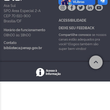
Asa Sul
SPO Área Especial 2-A
CEP 70.610-900
ACESSIBILIDADE
Brasília/DF
DEIXE SEU FEEDBACK
Horário de funcionamento
Compartilhe conosco
se nossos
08h00 às 18h00
canais estão adequados pra
Contato
você? Elogios também são
biblioteca@enap.gov.br
super bem vindos!