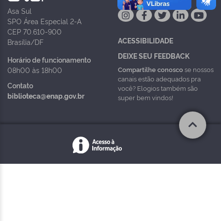
Asa Sul
SPO Área Especial 2-A
CEP 70.610-900
ACESSIBILIDADE
Brasília/DF
DEIXE SEU FEEDBACK
Horário de funcionamento
Compartilhe conosco
se nossos
08h00 às 18h00
canais estão adequados pra
Contato
você? Elogios também são
biblioteca@enap.gov.br
super bem vindos!