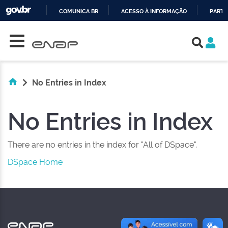
COMUNICA BR
ACESSO À INFORMAÇÃO
PARTI
Skip navigation
IR
PARA
O
CONTEÚDO
No Entries in Index
No Entries in Index
There are no entries in the index for "All of DSpace".
DSpace Home
NAS REDES