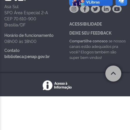
Asa Sul
SPO Área Especial 2-A
CEP 70.610-900
ACESSIBILIDADE
Brasília/DF
DEIXE SEU FEEDBACK
Horário de funcionamento
Compartilhe conosco
se nossos
08h00 às 18h00
canais estão adequados pra
Contato
você? Elogios também são
biblioteca@enap.gov.br
super bem vindos!