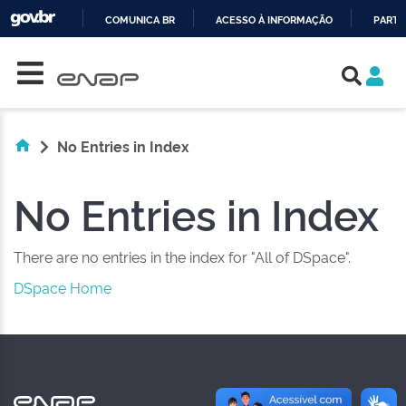
COMUNICA BR
ACESSO À INFORMAÇÃO
PARTI
Skip navigation
IR
PARA
O
CONTEÚDO
No Entries in Index
No Entries in Index
There are no entries in the index for "All of DSpace".
DSpace Home
NAS REDES