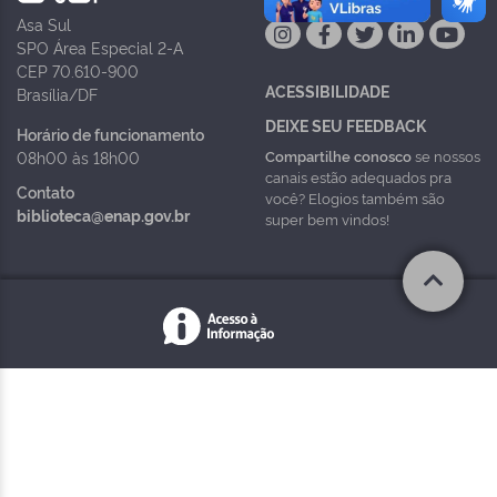
Asa Sul
SPO Área Especial 2-A
CEP 70.610-900
ACESSIBILIDADE
Brasília/DF
DEIXE SEU FEEDBACK
Horário de funcionamento
Compartilhe conosco
se nossos
08h00 às 18h00
canais estão adequados pra
Contato
você? Elogios também são
biblioteca@enap.gov.br
super bem vindos!