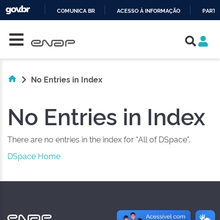
COMUNICA BR
ACESSO À INFORMAÇÃO
PARTI
Skip navigation
IR
PARA
O
CONTEÚDO
No Entries in Index
No Entries in Index
There are no entries in the index for "All of DSpace".
DSpace Home
NAS REDES