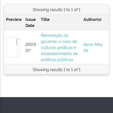
Showing results 1 to 1 of 1
Preview
Issue
Title
Author(s)
Date
Reinvenção do
governo: o caso de
2003-
Geva-May,
culturas políticas e
07
Iris
estabelecimento de
políticas públicas
Showing results 1 to 1 of 1