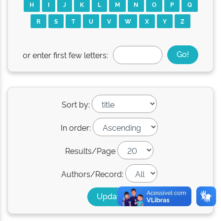
H
I
J
K
L
M
N
O
P
Q
R
S
T
U
V
W
X
Y
Z
or enter first few letters:
Sort by:
In order:
Results/Page
Authors/Record: