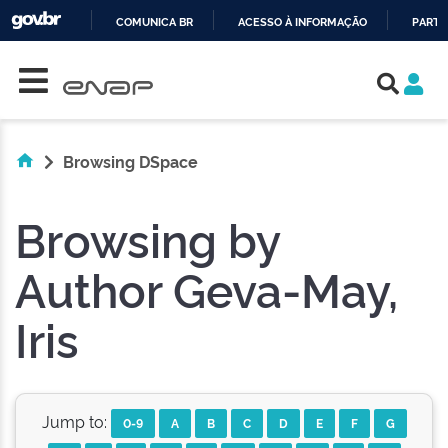
COMUNICA BR
ACESSO À INFORMAÇÃO
PARTI
Skip navigation
IR
PARA
O
CONTEÚDO
Browsing DSpace
Browsing by
Author Geva-May,
Iris
Jump to:
0-9
A
B
C
D
E
F
G