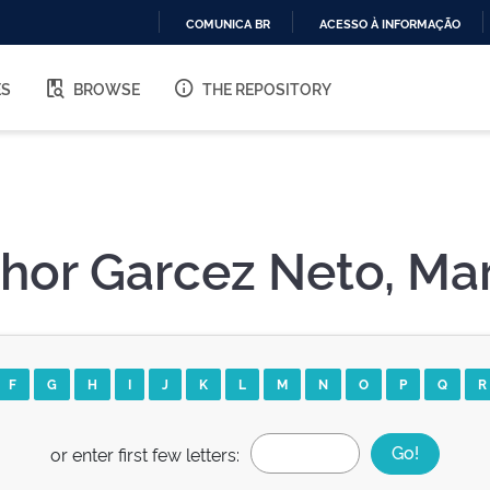
COMUNICA BR
ACESSO À INFORMAÇÃO
IR
PARA
ES
BROWSE
THE REPOSITORY
O
CONTEÚDO
hor Garcez Neto, Ma
F
G
H
I
J
K
L
M
N
O
P
Q
R
or enter first few letters: