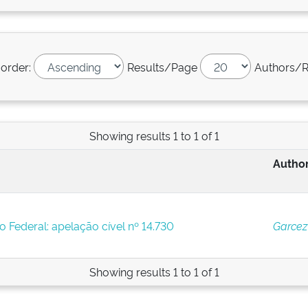
 order:
Results/Page
Authors/R
Showing results 1 to 1 of 1
Author
to Federal: apelação cível nº 14.730
Garcez
Showing results 1 to 1 of 1