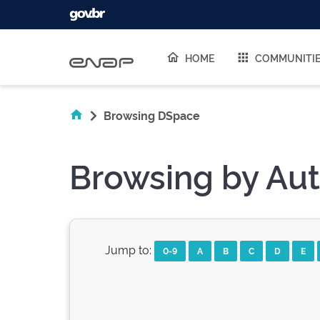
Skip navigation
HOME
COMMUNITI
Browsing DSpace
Browsing by Aut
Jump to:
0-9
A
B
C
D
E