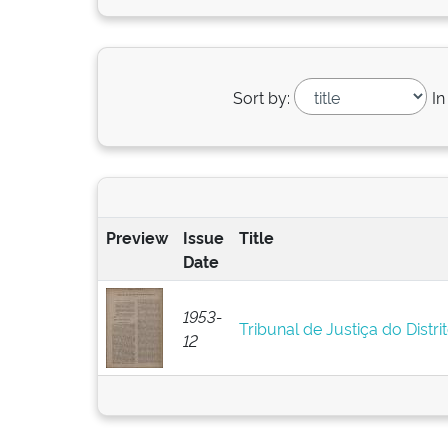
Sort by:
In
Preview
Issue
Title
Date
1953-
Tribunal de Justiça do Distri
12