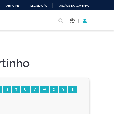
PARTICIPE
LEGISLAÇÃO
ÓRGÃOS DO GOVERNO
|
rtinho
S
T
U
V
W
X
Y
Z