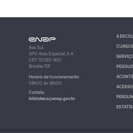
A ESCO
CURSO
Asa Sul
SPO Área Especial 2-A
SERVIÇ
CEP 70.610-900
Brasília/DF
PESQUI
ACONT
Horário de funcionamento
08h00 às 18h00
ACESSO
Contato
PERGUN
biblioteca@enap.gov.br
ESTATÍS