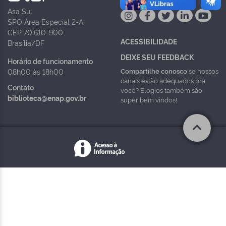
Asa Sul
SPO Área Especial 2-A
CEP 70.610-900
ACESSIBILIDADE
Brasília/DF
DEIXE SEU FEEDBACK
Horário de funcionamento
Compartilhe conosco
se nossos
08h00 às 18h00
canais estão adequados pra
Contato
você? Elogios também são
biblioteca@enap.gov.br
super bem vindos!