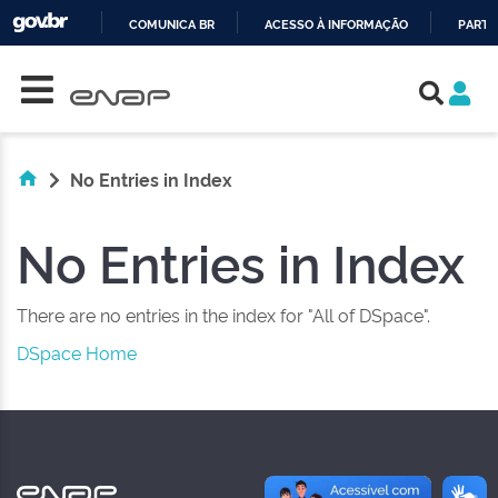
COMUNICA BR
ACESSO À INFORMAÇÃO
PARTI
Skip navigation
IR
PARA
O
CONTEÚDO
No Entries in Index
No Entries in Index
There are no entries in the index for "All of DSpace".
DSpace Home
NAS REDES