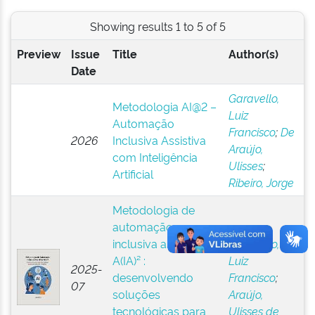
Showing results 1 to 5 of 5
Preview
Issue
Title
Author(s)
Date
Garavello,
Metodologia AI@2 –
Luiz
Automação
Francisco
;
De
2026
Inclusiva Assistiva
Araújo,
com Inteligência
Ulisses
;
Artificial
Ribeiro, Jorge
Metodologia de
automação
inclusiva assistiva
Garavello,
A(IA)² :
Luiz
2025-
desenvolvendo
Francisco
;
07
soluções
Araújo,
tecnológicas para
Ulisses de