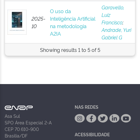
Garavello,
O uso da
Luiz
2025-
Inteligência Artificial
Francisco
;
10
na metodologia
Andrade, Yuri
A2IA
Gabriel G
Showing results 1 to 5 of 5
NAS REDES
Asa Sul
SPO Área Especial 2-A
CEP 70.610-900
ACESSIBILIDADE
Brasília/DF