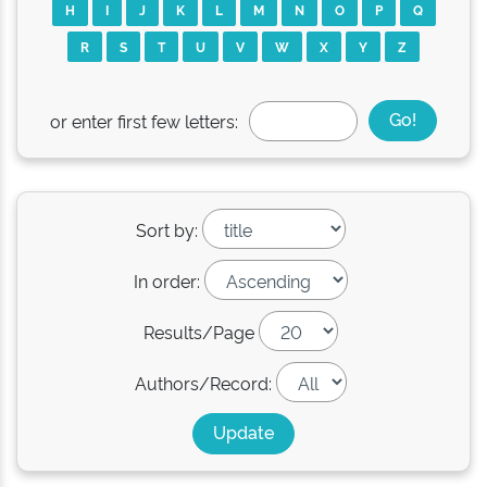
H
I
J
K
L
M
N
O
P
Q
R
S
T
U
V
W
X
Y
Z
or enter first few letters:
Sort by:
In order:
Results/Page
Authors/Record: