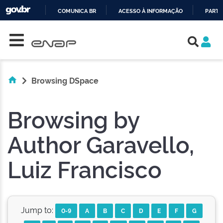
COMUNICA BR
ACESSO À INFORMAÇÃO
PARTI
Skip navigation
IR
PARA
O
CONTEÚDO
Browsing DSpace
Browsing by
Author Garavello,
Luiz Francisco
Jump to:
0-9
A
B
C
D
E
F
G