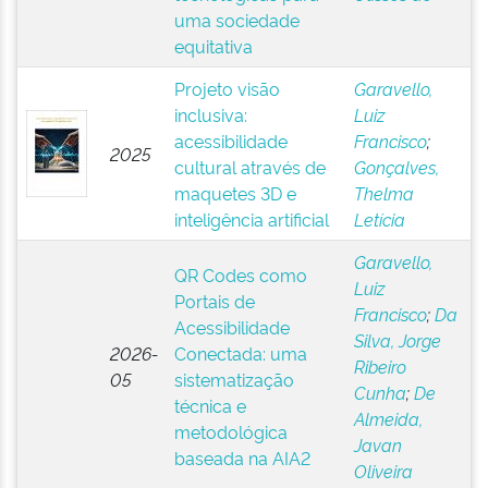
uma sociedade
equitativa
Projeto visão
Garavello,
inclusiva:
Luiz
acessibilidade
Francisco
;
2025
cultural através de
Gonçalves,
maquetes 3D e
Thelma
inteligência artificial
Letícia
Garavello,
QR Codes como
Luiz
Portais de
Francisco
;
Da
Acessibilidade
Silva, Jorge
2026-
Conectada: uma
Ribeiro
05
sistematização
Cunha
;
De
técnica e
Almeida,
metodológica
Javan
baseada na AIA2
Oliveira