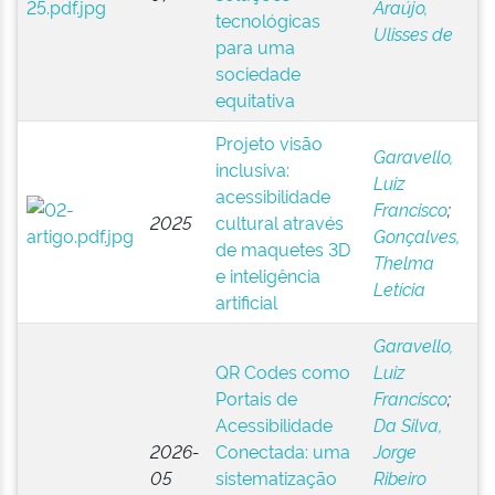
Araújo,
tecnológicas
Ulisses de
para uma
sociedade
equitativa
Projeto visão
Garavello,
inclusiva:
Luiz
acessibilidade
Francisco
;
2025
cultural através
Gonçalves,
de maquetes 3D
Thelma
e inteligência
Letícia
artificial
Garavello,
QR Codes como
Luiz
Portais de
Francisco
;
Acessibilidade
Da Silva,
2026-
Conectada: uma
Jorge
05
sistematização
Ribeiro