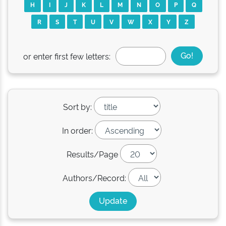
H
I
J
K
L
M
N
O
P
Q
R
S
T
U
V
W
X
Y
Z
or enter first few letters:
Sort by:
In order:
Results/Page
Authors/Record: