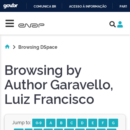
COMUNICA BR
ACESSO À INFORMAÇÃO
PARTI
Skip navigation
IR
PARA
O
CONTEÚDO
Browsing DSpace
Browsing by
Author Garavello,
Luiz Francisco
Jump to:
0-9
A
B
C
D
E
F
G