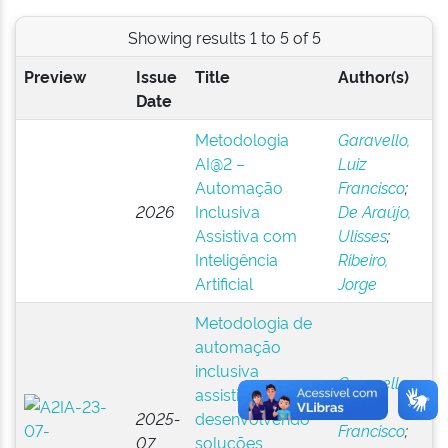
Showing results 1 to 5 of 5
Preview
Issue
Title
Author(s)
Date
Metodologia
Garavello,
AI@2 –
Luiz
Automação
Francisco
;
2026
Inclusiva
De Araújo,
Assistiva com
Ulisses
;
Inteligência
Ribeiro,
Artificial
Jorge
Metodologia de
automação
inclusiva
Garavello,
assistiva A(IA)² :
Luiz
2025-
desenvolvendo
Francisco
;
07
soluções