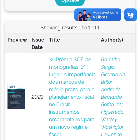
Showing results 1 to 1 of 1
Preview
Issue
Title
Author(s)
Date
XII Prêmio SOF de
Gadelha,
monografias, 1º
Sergio
lugar: A importância
Ricardo de
dos marcos de
Brito
;
médio prazo para o
Andrade,
2023
planejamento fiscal
Bernardo
no Brasil:
Borba de
;
instrumentos
Figueredo,
orçamentários para
Wesley
um novo regime
Washigton
fiscal
Lourenço