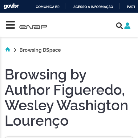
COMUNICA BR
ACESSO À INFORMAÇÃO
PARTI
Skip navigation
IR
PARA
O
CONTEÚDO
Browsing DSpace
Browsing by
Author Figueredo,
Wesley Washigton
Lourenço