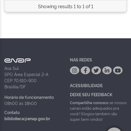
Showing results 1 to 1 of 1
NAS REDES
Asa Sul
SPO Área Especial 2-A
CEP 70.610-900
ACESSIBILIDADE
Brasília/DF
DEIXE SEU FEEDBACK
Horário de funcionamento
Compartilhe conosco
se nossos
08h00 às 18h00
canais estão adequados pra
Contato
você? Elogios também são
biblioteca@enap.gov.br
super bem vindos!