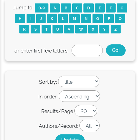
Jump to:
0-9
A
B
C
D
E
F
G
H
I
J
K
L
M
N
O
P
Q
R
S
T
U
V
W
X
Y
Z
or enter first few letters:
Sort by:
In order:
Results/Page
Authors/Record: