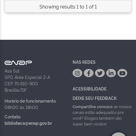
Showing results 1 to 1 of 1
NAS REDES
Asa Sul
SPO Área Especial 2-A
CEP 70.610-900
ACESSIBILIDADE
Brasília/DF
DEIXE SEU FEEDBACK
Horário de funcionamento
Compartilhe conosco
se nossos
08h00 às 18h00
canais estão adequados pra
Contato
você? Elogios também são
biblioteca@enap.gov.br
super bem vindos!