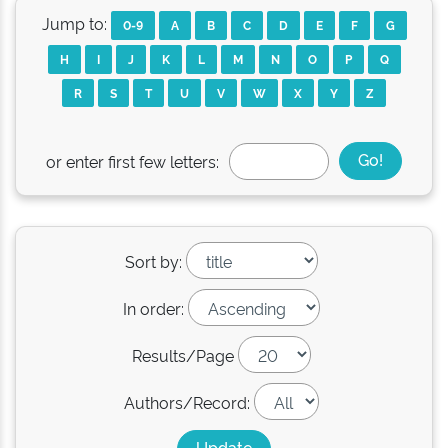
Jump to:
0-9
A
B
C
D
E
F
G
H
I
J
K
L
M
N
O
P
Q
R
S
T
U
V
W
X
Y
Z
or enter first few letters:
Sort by:
In order:
Results/Page
Authors/Record: