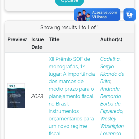
Showing results 1 to 1 of 1
Preview
Issue
Title
Author(s)
Date
XII Prêmio SOF de
Gadelha,
monografias, 1º
Sergio
lugar: A importância
Ricardo de
dos marcos de
Brito
;
médio prazo para o
Andrade,
2023
planejamento fiscal
Bernardo
no Brasil:
Borba de
;
instrumentos
Figueredo,
orçamentários para
Wesley
um novo regime
Washigton
fiscal
Lourenço