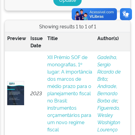
Showing results 1 to 1 of 1
Preview
Issue
Title
Author(s)
Date
XII Prêmio SOF de
Gadelha,
monografias, 1º
Sergio
lugar: A importância
Ricardo de
dos marcos de
Brito
;
médio prazo para o
Andrade,
2023
planejamento fiscal
Bernardo
no Brasil:
Borba de
;
instrumentos
Figueredo,
orçamentários para
Wesley
um novo regime
Washigton
fiscal
Lourenço