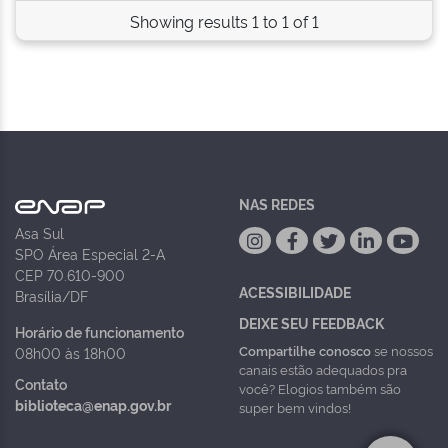
Showing results 1 to 1 of 1
NAS REDES
Asa Sul
SPO Área Especial 2-A
CEP 70.610-900
ACESSIBILIDADE
Brasília/DF
DEIXE SEU FEEDBACK
Horário de funcionamento
Compartilhe conosco
se nossos
08h00 às 18h00
canais estão adequados pra
Contato
você? Elogios também são
biblioteca@enap.gov.br
super bem vindos!