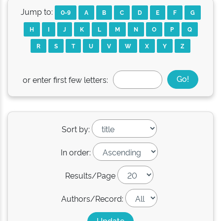
Jump to:
0-9
A
B
C
D
E
F
G
H
I
J
K
L
M
N
O
P
Q
R
S
T
U
V
W
X
Y
Z
or enter first few letters:
Sort by:
In order:
Results/Page
Authors/Record: