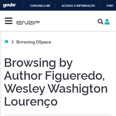
COMUNICA BR
ACESSO À INFORMAÇÃO
PARTI
Skip navigation
IR
PARA
O
CONTEÚDO
Browsing DSpace
Browsing by
Author Figueredo,
Wesley Washigton
Lourenço