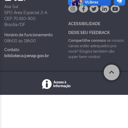
Asa Sul
SPO Área Especial 2-A
CEP 70.610-900
ACESSIBILIDADE
Brasília/DF
DEIXE SEU FEEDBACK
Horário de funcionamento
Compartilhe conosco
se nossos
08h00 às 18h00
canais estão adequados pra
Contato
você? Elogios também são
biblioteca@enap.gov.br
super bem vindos!