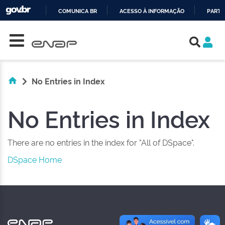
COMUNICA BR
ACESSO À INFORMAÇÃO
PARTI
Skip navigation
IR
PARA
O
CONTEÚDO
No Entries in Index
No Entries in Index
There are no entries in the index for "All of DSpace".
DSpace Home
NAS REDES