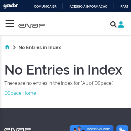
COMUNICA BR
ACESSO À INFORMAÇÃO
PARTI
Skip navigation
IR
PARA
O
CONTEÚDO
No Entries in Index
No Entries in Index
There are no entries in the index for "All of DSpace".
DSpace Home
NAS REDES