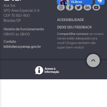
Asa Sul
SPO Área Especial 2-A
CEP 70.610-900
ACESSIBILIDADE
Brasília/DF
DEIXE SEU FEEDBACK
Horário de funcionamento
Compartilhe conosco
se nossos
08h00 às 18h00
canais estão adequados pra
Contato
você? Elogios também são
biblioteca@enap.gov.br
super bem vindos!