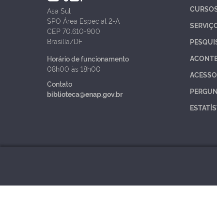
CURSO
Asa Sul
SPO Área Especial 2-A
SERVIÇ
CEP 70.610-900
Brasília/DF
PESQUI
ACONT
Horário de funcionamento
08h00 às 18h00
ACESSO
Contato
PERGUN
biblioteca@enap.gov.br
ESTATÍS