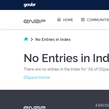
Skip navigation
HOME
COMMUNITI
No Entries in Index
No Entries in In
There are no entries in the index for "All of DSpa
DSpace Home
A ESCO