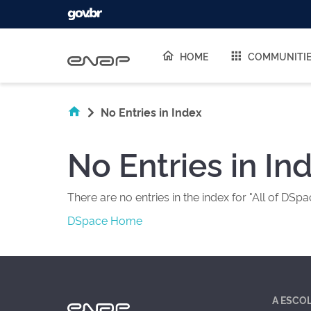
Skip navigation
HOME
COMMUNITI
No Entries in Index
No Entries in In
There are no entries in the index for "All of DSpa
DSpace Home
A ESCO