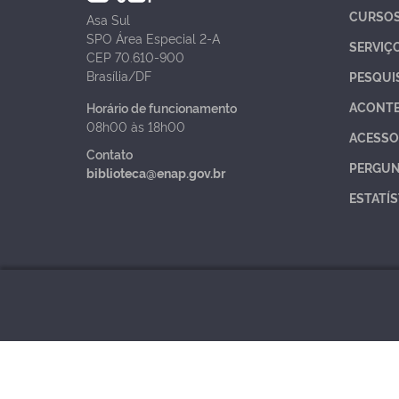
CURSO
Asa Sul
SPO Área Especial 2-A
SERVIÇ
CEP 70.610-900
Brasília/DF
PESQUI
ACONT
Horário de funcionamento
08h00 às 18h00
ACESSO
Contato
PERGUN
biblioteca@enap.gov.br
ESTATÍS