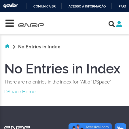
COMUNICA BR
ACESSO À INFORMAÇÃO
PARTI
Skip navigation
IR
PARA
O
CONTEÚDO
No Entries in Index
No Entries in Index
There are no entries in the index for "All of DSpace".
DSpace Home
NAS REDES