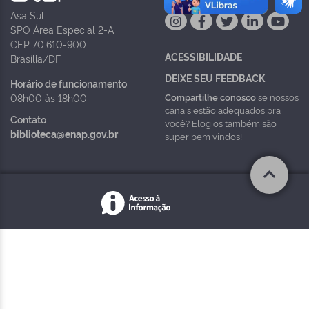
Asa Sul
SPO Área Especial 2-A
CEP 70.610-900
ACESSIBILIDADE
Brasília/DF
DEIXE SEU FEEDBACK
Horário de funcionamento
Compartilhe conosco
se nossos
08h00 às 18h00
canais estão adequados pra
Contato
você? Elogios também são
biblioteca@enap.gov.br
super bem vindos!