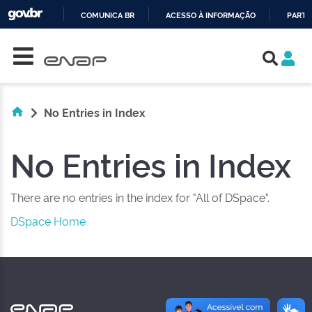
COMUNICA BR
ACESSO À INFORMAÇÃO
PARTI
Skip navigation
IR
PARA
O
CONTEÚDO
No Entries in Index
No Entries in Index
There are no entries in the index for "All of DSpace".
DSpace Home
NAS REDES