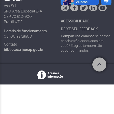
Asa Sul
SPO Área Especial 2-A
CEP 70.610-900
ACESSIBILIDADE
Brasília/DF
DEIXE SEU FEEDBACK
Horário de funcionamento
Compartilhe conosco
se nossos
08h00 às 18h00
canais estão adequados pra
Contato
você? Elogios também são
biblioteca@enap.gov.br
super bem vindos!