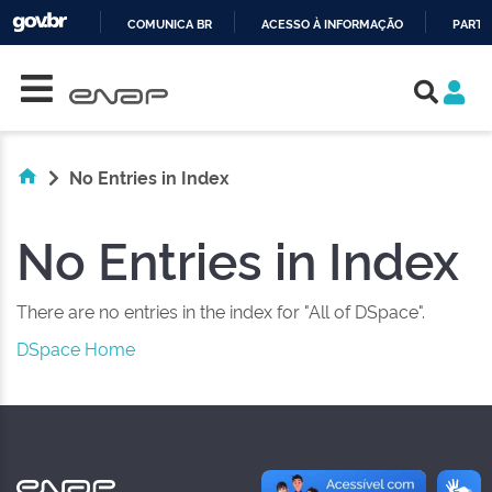
COMUNICA BR
ACESSO À INFORMAÇÃO
PARTI
Skip navigation
IR
PARA
O
CONTEÚDO
No Entries in Index
No Entries in Index
There are no entries in the index for "All of DSpace".
DSpace Home
NAS REDES