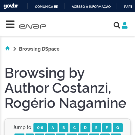
COMUNICA BR
ACESSO À INFORMAÇÃO
PARTI
Skip navigation
IR
PARA
O
CONTEÚDO
Browsing DSpace
Browsing by
Author Costanzi,
Rogério Nagamine
Jump to:
0-9
A
B
C
D
E
F
G