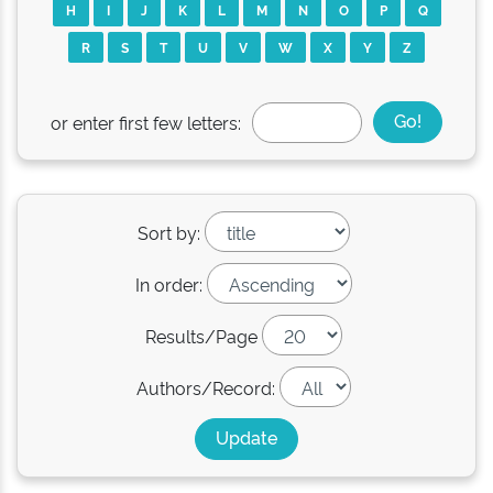
H
I
J
K
L
M
N
O
P
Q
R
S
T
U
V
W
X
Y
Z
or enter first few letters:
Sort by:
In order:
Results/Page
Authors/Record: