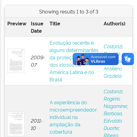
Showing results 1 to 3 of 3
Preview
Issue
Title
Author(s)
Date
Evolução recente e
Costanzi,
alguns determinantes
Rogério
2009-
da proteção social
Nagamine
;
07
dos idosos na
Ansiliero,
América Latina e no
Graziela
Brasil
Costanzi,
Rogério
A experiência do
Nagamine
;
microempreendedor
Barbosa,
individual na
2011-
Edvaldo
ampliação da
10
Duarte
;
cobertura
Ribeiro,