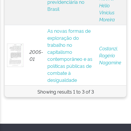
previdenciária no
Hélio
Brasil
Vinícius
Moreira
As novas formas de
exploração do
trabalho no
Costanzi,
2005-
capitalismo
Rogério
01
contemporâneo e as
Nagamine
políticas públicas de
combate à
desigualdade
Showing results 1 to 3 of 3