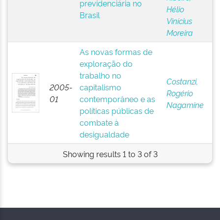
previdenciária no
Hélio
Brasil
Vinícius
Moreira
As novas formas de
exploração do
trabalho no
Costanzi,
2005-
capitalismo
Rogério
01
contemporâneo e as
Nagamine
políticas públicas de
combate à
desigualdade
Showing results 1 to 3 of 3