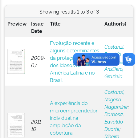
Showing results 1 to 3 of 3
Preview
Issue
Title
Author(s)
Date
Evolução recente e
Costanzi,
alguns determinantes
Rogério
2009-
da proteção social
Nagamine
;
07
dos idosos na
Ansiliero,
América Latina e no
Graziela
Brasil
Costanzi,
Rogério
A experiência do
Nagamine
;
microempreendedor
Barbosa,
individual na
2011-
Edvaldo
ampliação da
10
Duarte
;
cobertura
Ribeiro,