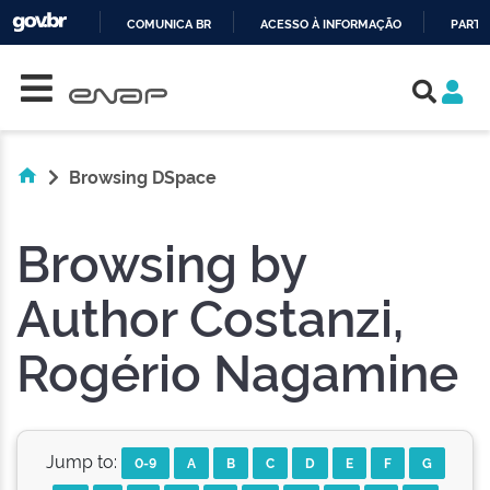
COMUNICA BR
ACESSO À INFORMAÇÃO
PARTI
Skip navigation
IR
PARA
O
CONTEÚDO
Browsing DSpace
Browsing by
Author Costanzi,
Rogério Nagamine
Jump to:
0-9
A
B
C
D
E
F
G