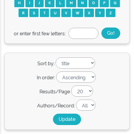
H
I
J
K
L
M
N
O
P
Q
R
S
T
U
V
W
X
Y
Z
or enter first few letters:
Sort by:
In order:
Results/Page
Authors/Record: