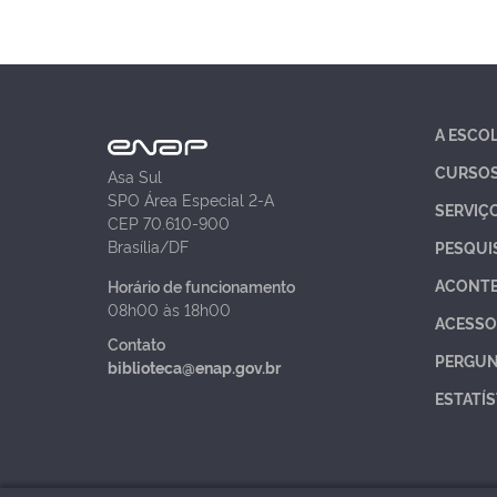
A ESCO
CURSO
Asa Sul
SPO Área Especial 2-A
SERVIÇ
CEP 70.610-900
Brasília/DF
PESQUI
ACONT
Horário de funcionamento
08h00 às 18h00
ACESSO
Contato
PERGUN
biblioteca@enap.gov.br
ESTATÍS