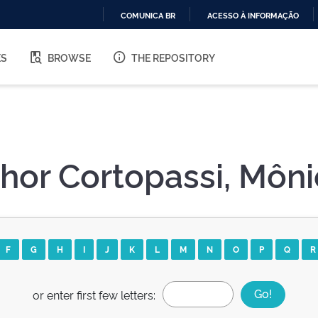
COMUNICA BR
ACESSO À INFORMAÇÃO
IR
PARA
ES
BROWSE
THE REPOSITORY
O
CONTEÚDO
hor Cortopassi, Môn
F
G
H
I
J
K
L
M
N
O
P
Q
R
or enter first few letters: