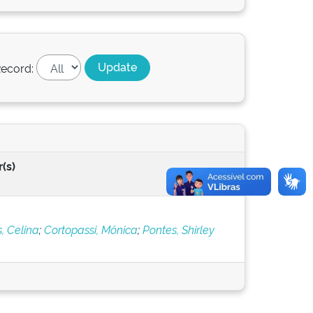
ecord:
(s)
, Celina
;
Cortopassi, Mônica
;
Pontes, Shirley