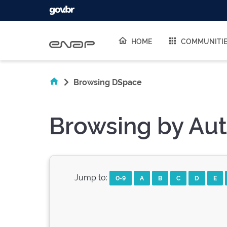
Skip navigation
HOME
COMMUNITI
Browsing DSpace
Browsing by Aut
Jump to:
0-9
A
B
C
D
E