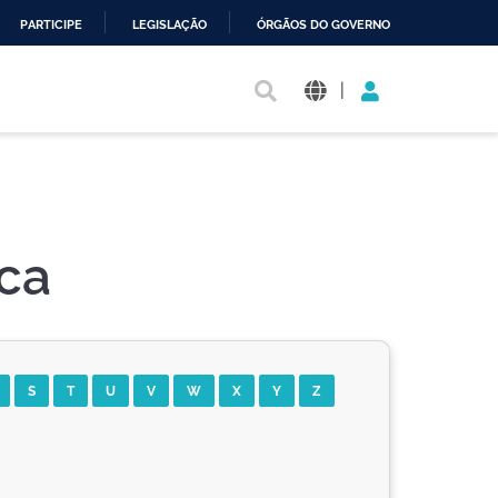
PARTICIPE
LEGISLAÇÃO
ÓRGÃOS DO GOVERNO
|
ica
S
T
U
V
W
X
Y
Z