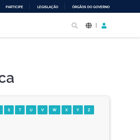
PARTICIPE
LEGISLAÇÃO
ÓRGÃOS DO GOVERNO
|
ica
S
T
U
V
W
X
Y
Z