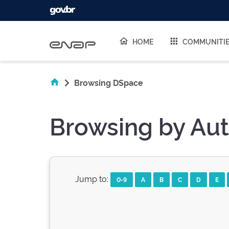
Skip navigation
HOME
COMMUNITI
Browsing DSpace
Browsing by Aut
Jump to:
0-9
A
B
C
D
E