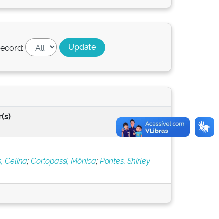
ecord:
(s)
, Celina
;
Cortopassi, Mônica
;
Pontes, Shirley