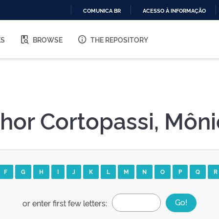
COMUNICA BR
ACESSO À INFORMAÇÃO
IR
PARA
ES
BROWSE
THE REPOSITORY
O
CONTEÚDO
hor Cortopassi, Môn
F
G
H
I
J
K
L
M
N
O
P
Q
R
or enter first few letters: