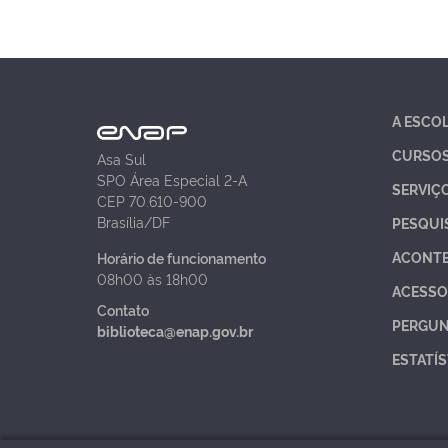
A ESCO
CURSO
Asa Sul
SPO Área Especial 2-A
SERVIÇ
CEP 70.610-900
Brasília/DF
PESQUI
ACONT
Horário de funcionamento
08h00 às 18h00
ACESSO
Contato
PERGUN
biblioteca@enap.gov.br
ESTATÍS