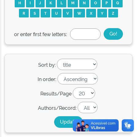
H
I
J
K
L
M
N
O
P
Q
R
S
T
U
V
W
X
Y
Z
or enter first few letters:
Sort by:
In order:
Results/Page
Authors/Record: