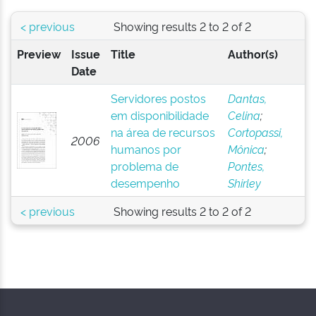
< previous
Showing results 2 to 2 of 2
Preview
Issue
Title
Author(s)
Date
Servidores postos
Dantas,
em disponibilidade
Celina
;
na área de recursos
Cortopassi,
2006
humanos por
Mônica
;
problema de
Pontes,
desempenho
Shirley
< previous
Showing results 2 to 2 of 2