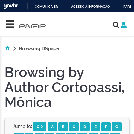
COMUNICA BR
ACESSO À INFORMAÇÃO
PARTI
Skip navigation
IR
PARA
O
CONTEÚDO
Browsing DSpace
Browsing by
Author Cortopassi,
Mônica
Jump to:
0-9
A
B
C
D
E
F
G