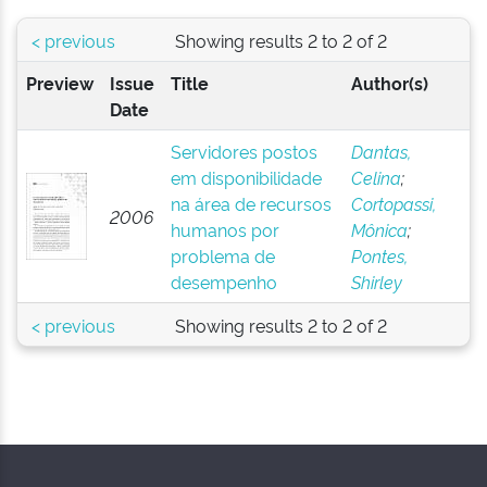
< previous
Showing results 2 to 2 of 2
Preview
Issue
Title
Author(s)
Date
Servidores postos
Dantas,
em disponibilidade
Celina
;
na área de recursos
Cortopassi,
2006
humanos por
Mônica
;
problema de
Pontes,
desempenho
Shirley
< previous
Showing results 2 to 2 of 2