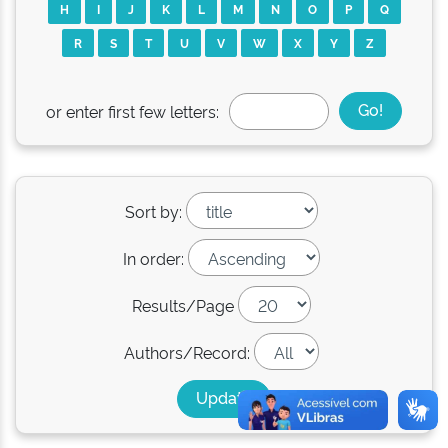
H
I
J
K
L
M
N
O
P
Q
R
S
T
U
V
W
X
Y
Z
or enter first few letters:
Sort by:
In order:
Results/Page
Authors/Record: