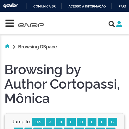
COMUNICA BR
ACESSO À INFORMAÇÃO
PARTI
Skip navigation
IR
PARA
O
CONTEÚDO
Browsing DSpace
Browsing by
Author Cortopassi,
Mônica
Jump to:
0-9
A
B
C
D
E
F
G