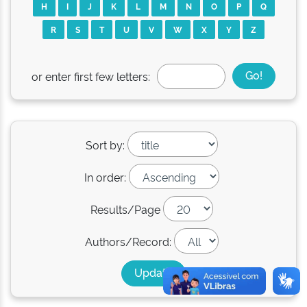
H
I
J
K
L
M
N
O
P
Q
R
S
T
U
V
W
X
Y
Z
or enter first few letters:
Sort by:
In order:
Results/Page
Authors/Record: