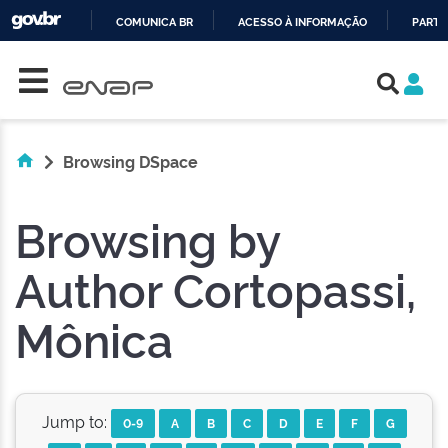
COMUNICA BR
ACESSO À INFORMAÇÃO
PARTI
Skip navigation
IR
PARA
O
CONTEÚDO
Browsing DSpace
Browsing by
Author Cortopassi,
Mônica
Jump to:
0-9
A
B
C
D
E
F
G