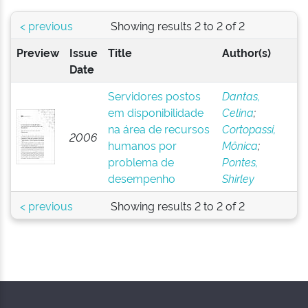
< previous
Showing results 2 to 2 of 2
Preview
Issue
Title
Author(s)
Date
Servidores postos
Dantas,
em disponibilidade
Celina
;
na área de recursos
Cortopassi,
2006
humanos por
Mônica
;
problema de
Pontes,
desempenho
Shirley
< previous
Showing results 2 to 2 of 2