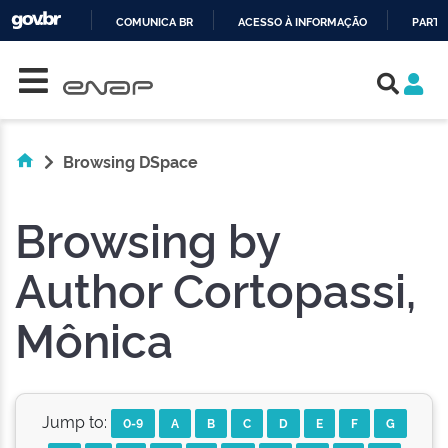
COMUNICA BR
ACESSO À INFORMAÇÃO
PARTI
Skip navigation
IR
PARA
O
CONTEÚDO
Browsing DSpace
Browsing by
Author Cortopassi,
Mônica
Jump to:
0-9
A
B
C
D
E
F
G