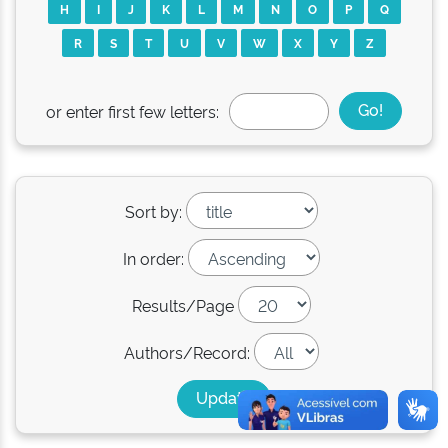
H
I
J
K
L
M
N
O
P
Q
R
S
T
U
V
W
X
Y
Z
or enter first few letters:
Sort by:
In order:
Results/Page
Authors/Record: