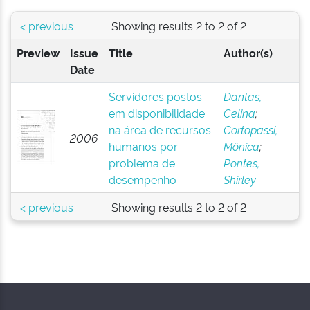
< previous
Showing results 2 to 2 of 2
Preview
Issue
Title
Author(s)
Date
Servidores postos
Dantas,
em disponibilidade
Celina
;
na área de recursos
Cortopassi,
2006
humanos por
Mônica
;
problema de
Pontes,
desempenho
Shirley
< previous
Showing results 2 to 2 of 2