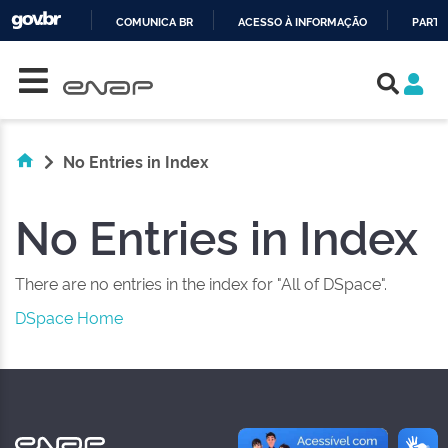
COMUNICA BR
ACESSO À INFORMAÇÃO
PARTI
Skip navigation
IR
PARA
O
CONTEÚDO
No Entries in Index
No Entries in Index
There are no entries in the index for "All of DSpace".
DSpace Home
NAS REDES