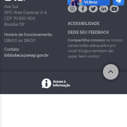
Asa Sul
SPO Área Especial 2-A
CEP 70.610-900
ACESSIBILIDADE
Brasília/DF
DEIXE SEU FEEDBACK
Horário de funcionamento
Compartilhe conosco
se nossos
08h00 às 18h00
canais estão adequados pra
Contato
você? Elogios também são
biblioteca@enap.gov.br
super bem vindos!