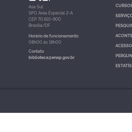
CURSO
Asa Sul
SPO Área Especial 2-A
SERVIÇ
CEP 70.610-900
Brasília/DF
PESQUI
ACONT
Horário de funcionamento
08h00 às 18h00
ACESSO
Contato
PERGUN
biblioteca@enap.gov.br
ESTATÍS