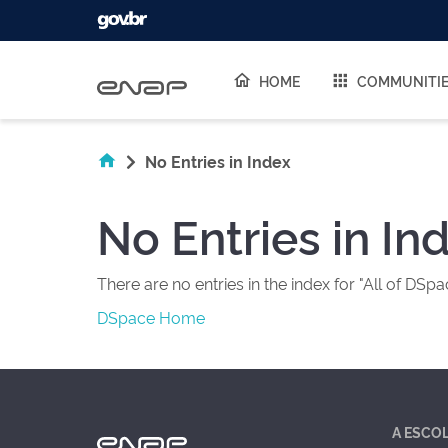
Skip navigation
HOME
COMMUNITI
No Entries in Index
No Entries in In
There are no entries in the index for "All of DSpa
DSpace Home
A ESCO